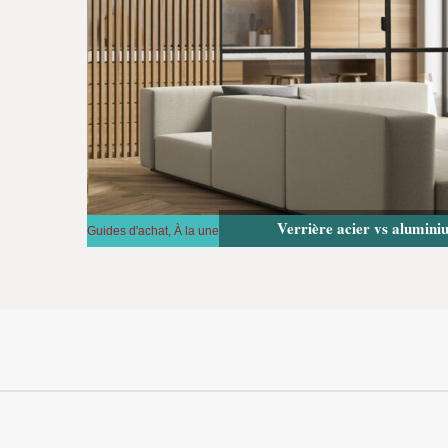
Verrière acier vs aluminiu
Guides d'achat
,
À la une