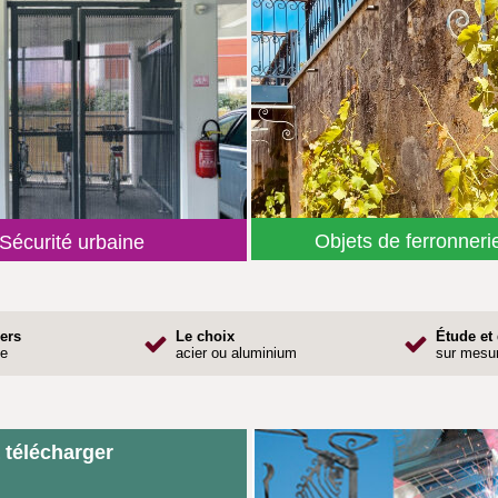
Objets de ferronneri
 Sécurité urbaine
ers
Le choix
Étude et
te
acier ou aluminium
sur mesu
 télécharger