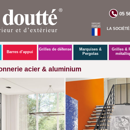
05 5
LA SOCIÉTÉ
Grilles de défense
Marquises &
Grilles & 
Barres d’appui
Pergolas
métalli
onnerie acier & aluminium