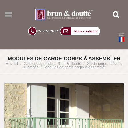
05 56 58 20 37
Nous contacter
MODULES DE GARDE-CORPS À ASSEMBLER
Accueil
/
Catalogues produits Brun & Doutté
/
Garde-corps, balcons
& rampes
/
Modules de garde-corps à assembler