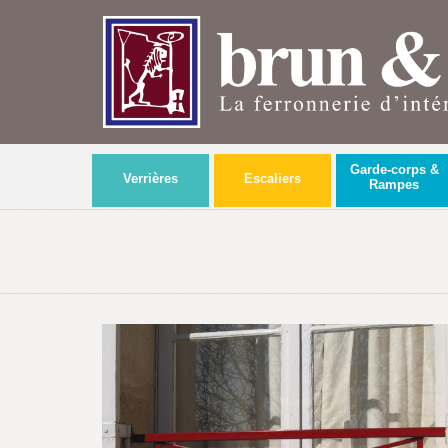
Garde-corps &
Verrières
Escaliers
Rampes