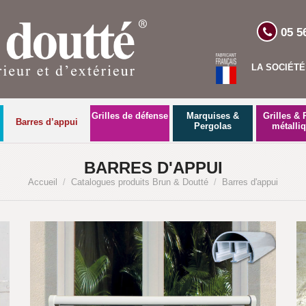
05 5
LA SOCIÉTÉ
Grilles de défense
Marquises &
Grilles & 
Barres d’appui
Pergolas
métalli
BARRES D'APPUI
Accueil
/
Catalogues produits Brun & Doutté
/
Barres d'appui