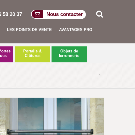
6 58 20 37
Nous contacter
LES POINTS DE VENTE
AVANTAGES PRO
Portes
Portails &
Objets de
ques
Clôtures
ferronnerie