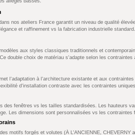
es allèges basses.
n
dans nos ateliers France garantit un niveau de qualité élevé
gance et raffinement vs la fabrication industrielle standard
odèles aux styles classiques traditionnels et contempora
 Ce double choix de matériau s’adapte selon les contraintes a
t l’adaptation à l’architecture existante et aux contraintes 
flexibilité d’installation contraste avec les contraintes uniq
s des fenêtres vs les tailles standardisées. Les hauteurs v
ge. Les dimensions sont personnalisées vs les contraintes f
orains
t des motifs forgés et volutes (À L’ANCIENNE, CHEVERNY ac