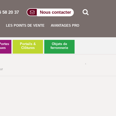
6 58 20 37
Nous contacter
LES POINTS DE VENTE
AVANTAGES PRO
Portes
Portails &
Objets de
ques
Clôtures
ferronnerie
ur