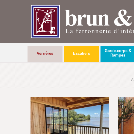
Garde-corps &
Verrières
Escaliers
Rampes
A