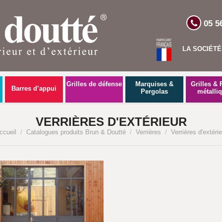
05 5
LA SOCIÉTÉ
Grilles de défense
Marquises &
Grilles & 
Barres d’appui
Pergolas
métalli
VERRIÈRES D'EXTÉRIEUR
ccueil
/
Catalogues produits Brun & Doutté
/
Verrières
/
Verrières d'extérie