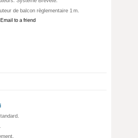
uteurs. Système Breveté.
uteur de balcon règlementaire 1 m.
ji Thermolaqué
Fidji Garde-corps aluminium et
Garde-corps Fidji
Gar
Email to a friend
nc
verre
i
tandard.
.
ement.