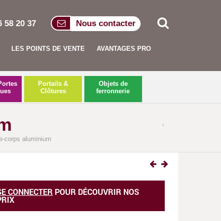
6 58 20 37
Nous contacter
LES POINTS DE VENTE
AVANTAGES PRO
Portes
Portails &
Objets de
ques
Clôtures
ferronnerie
um
e-corps aluminium
Rampant aluminium 5 lisses
SE CONNECTER
POUR DÉCOUVRIR NOS
PRIX