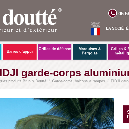
05 5
LA SOCIÉTÉ
Grilles de défense
Marquises &
Grilles & 
Barres d’appui
Pergolas
métalli
IDJI garde-corps alumini
gues produits Brun & Doutté
/
Garde-corps, balcons & rampes
/
FIDJI gard