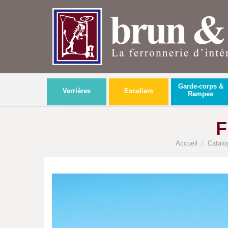
Garde-corps &
Verrières
Escaliers
Rampes
F
Accueil
/
Catalo