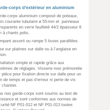
rde-corps d’extérieur en aluminium
rde-corps aluminium composé de poteaux,
in courante tubulaire ø 55 mm et panneaux
ansparents en verre feuilleté 44/2 épaisseur 8
 à chants polis.
mpant assorti ou rampe 5 lisses parallèles.
e sur platines sur dalle ou à l’anglaise en
ion.
stallation simple et rapide grâce aux
stèmes de réglages. Visserie inox prémontée
 pièce pour fixation directe sur dalle pour un
in de temps et pas d’erreur ni perte de vis
 chantier.
us nos garde-corps sont soumis au test de
sistance et sont conformes aux normes de
curité NF P01-012 et NF P01-013 toutes