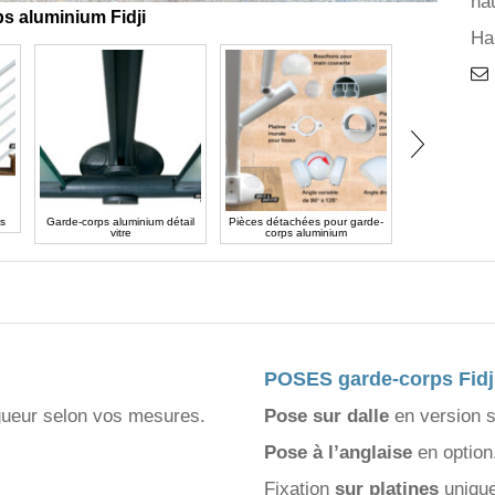
ha
s aluminium Fidji
Ha
Garde-corps Fid
Bla
es
Garde-corps aluminium détail
Pièces détachées pour garde-
vitre
corps aluminium
POSES garde-corps Fidj
gueur selon vos mesures.
Pose sur dalle
en version s
Pose à l’anglaise
en option
Fixation
sur platines
uniqu