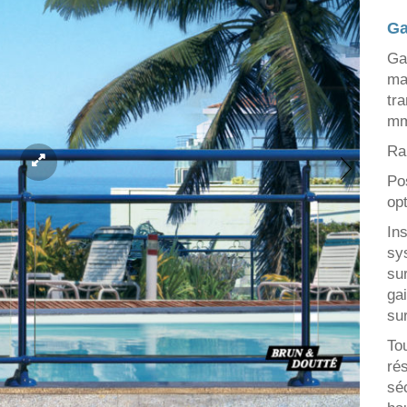
Ga
Ga
ma
tr
mm
Ra
Pos
opt
In
sy
sur
ga
sur
To
ré
sé