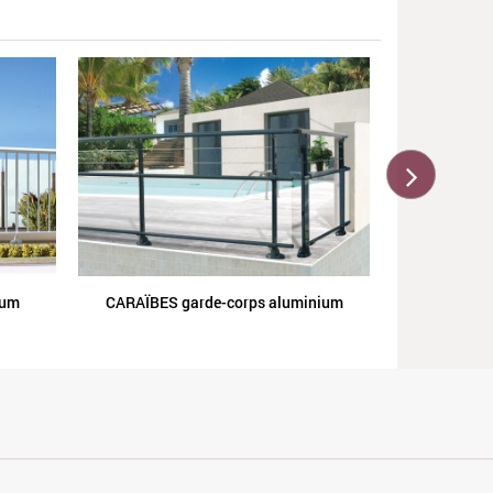
COLORADO 
ium
CARAÏBES garde-corps aluminium