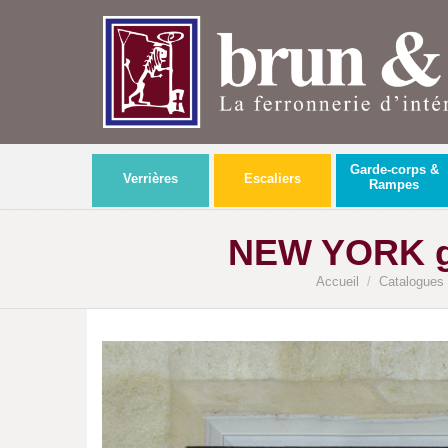
Garde-corps &
Verrières
Escaliers
Rampes
NEW YORK gr
Accueil
/
Catalogues 