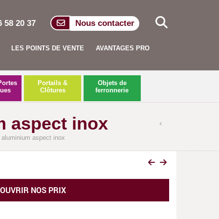
6 58 20 37
Nous contacter
LES POINTS DE VENTE
AVANTAGES PRO
Portes
Portails &
Objets de
ques
Clôtures
ferronnerie
 aspect inox
aluminium aspect inox
OUVRIR NOS PRIX