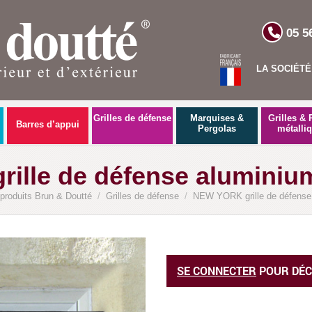
05 5
LA SOCIÉTÉ
Grilles de défense
Marquises &
Grilles & 
Barres d’appui
Pergolas
métalli
ille de défense aluminium
produits Brun & Doutté
/
Grilles de défense
/
NEW YORK grille de défense 
SE CONNECTER
POUR DÉC