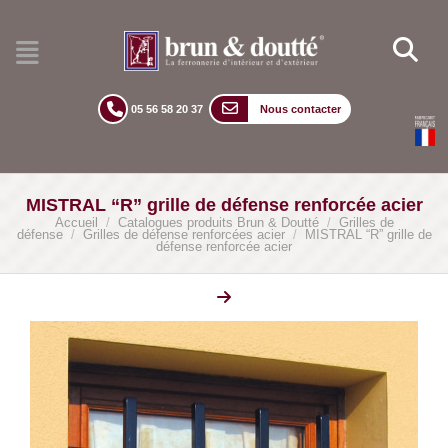
05 56 58 20 37
Nous contacter
MISTRAL “R” grille de défense renforcée acier
Accueil
/
Catalogues produits Brun & Doutté
/
Grilles de
défense
/
Grilles de défense renforcées acier
/
MISTRAL “R” grille de
défense renforcée acier
lightbox