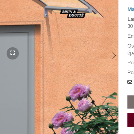
Ma
La
30
En
Os
ép
Po
Po