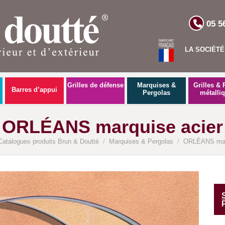
05 5
LA SOCIÉTÉ
Grilles de défense
Marquises &
Grilles & 
Barres d’appui
Pergolas
métalli
ORLÉANS marquise acier
Catalogues produits Brun & Doutté
/
Marquises & Pergolas
/
ORLÉANS marq