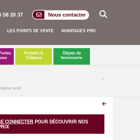
6 58 20 37
Nous contacter
LES POINTS DE VENTE
AVANTAGES PRO
Portes
Portails &
Objets de
ques
Clôtures
ferronnerie
uise acier
Marquise ORLÉANS
SE CONNECTER
POUR DÉCOUVRIR NOS
PRIX