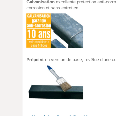
Galvanisation
excellente protection anti-corro
corrosion et sans entretien.
Prépeint
en version de base, revêtue d’une c