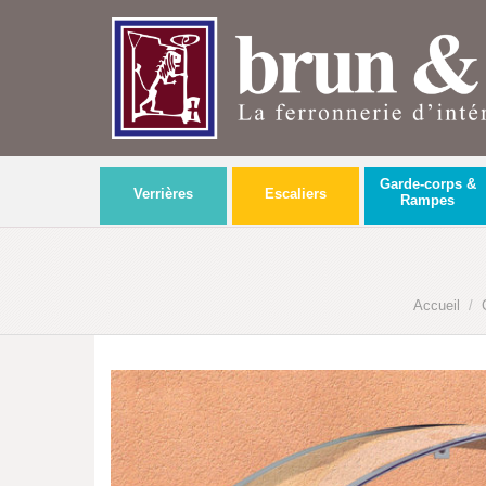
Garde-corps &
Verrières
Escaliers
Rampes
Accueil
/