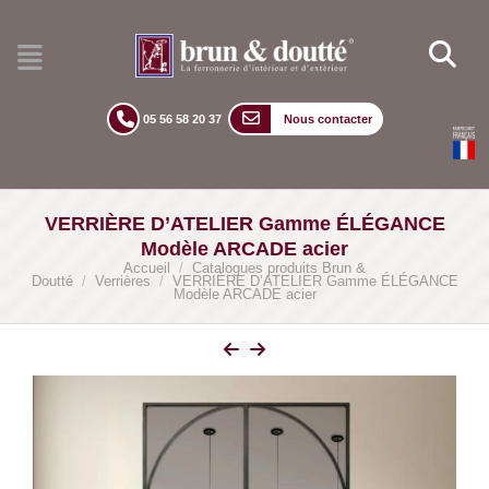
05 56 58 20 37
Nous contacter
VERRIÈRE D’ATELIER Gamme ÉLÉGANCE
Modèle ARCADE acier
Accueil
/
Catalogues produits Brun &
Doutté
/
Verrières
/
VERRIÈRE D’ATELIER Gamme ÉLÉGANCE
Modèle ARCADE acier
lightbox
Ve