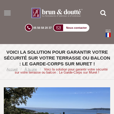
05 56 58 20 37
Nous contacter
VOICI LA SOLUTION POUR GARANTIR VOTRE
SÉCURITÉ SUR VOTRE TERRASSE OU BALCON
: LE GARDE-CORPS SUR MURET !
Accueil
/
À la une
/
Voici la solution pour garantir votre sécurité
sur votre terrasse ou balcon : Le Garde-Corps sur Muret !