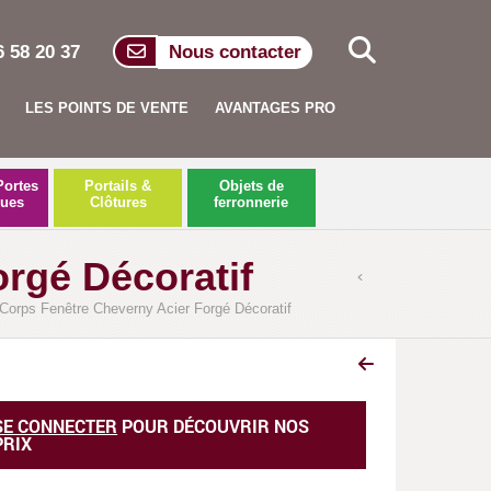
6 58 20 37
Nous contacter
LES POINTS DE VENTE
AVANTAGES PRO
Portes
Portails &
Objets de
ques
Clôtures
ferronnerie
rgé Décoratif
Corps Fenêtre Cheverny Acier Forgé Décoratif
Garde-corps de fenêtre acier Cheve
SE CONNECTER
POUR DÉCOUVRIR NOS
PRIX