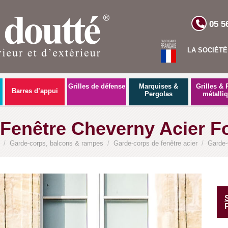
05 5
LA SOCIÉTÉ
Grilles de défense
Marquises &
Grilles & 
Barres d’appui
Pergolas
métalli
Fenêtre Cheverny Acier Fo
/
Garde-corps, balcons & rampes
/
Garde-corps de fenêtre acier
/
Garde-