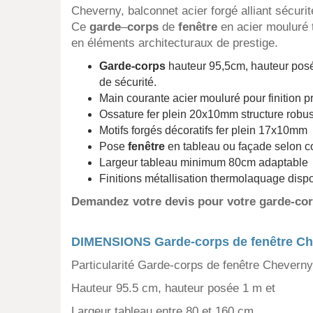
Cheverny, balconnet acier forgé alliant sécurit
Ce
garde
–
corps
de
fenêtre
en acier mouluré 
en éléments architecturaux de prestige.
Garde-corps
hauteur 95,5cm, hauteur pos
de sécurité.
Main courante acier mouluré pour finition 
Ossature fer plein 20x10mm structure robu
Motifs forgés décoratifs fer plein 17x10mm
Pose
fenêtre
en tableau ou façade selon co
Largeur tableau minimum 80cm adaptable
Finitions métallisation thermolaquage disp
Demandez votre devis pour votre garde-cor
DIMENSIONS Garde-corps de fenêtre C
Particularité Garde-corps de fenêtre Cheverny
Hauteur 95.5 cm, hauteur posée 1 m et
Largeur tableau entre 80 et 160 cm.