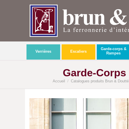
Garde-corps &
Verrières
Escaliers
Rampes
Garde-Corps 
Accueil
/
Catalogues produits Brun & Doutté