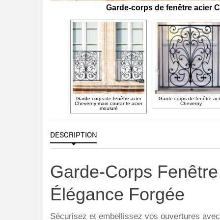
Garde-corps de fenêtre acier 
Garde-corps de fenêtre acier
Garde-corps de fenêtre aci
Cheverny main courante acier
Cheverny
mouluré
DESCRIPTION
Garde-Corps Fenêtre
Élégance Forgée
Sécurisez et embellissez vos ouvertures avec