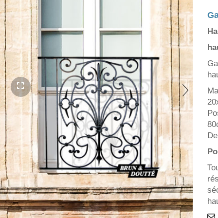
Ga
Ha
ha
Ga
ha
Ma
20
Po
80
De
Po
To
ré
sé
ha