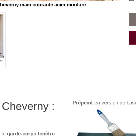
Cheverny main courante acier mouluré
er
 Cheverny :
Prépeint
en version de bas
 le
garde-corps
fenêtre