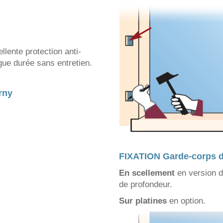
llente protection anti-
ngue durée sans entretien.
rny
FIXATION
Garde-corps d
En scellement
en version d
de profondeur.
Sur platines
en option.