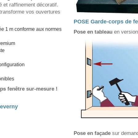
é et raffinement décoratif.
transforme vos ouvertures
POSE Garde-corps de fe
ée 1 m conforme aux normes
Pose en tableau
en version
premium
ste
nfiguration
onibles
ps fenêtre sur-mesure !
heverny
Pose en façade
sur deman