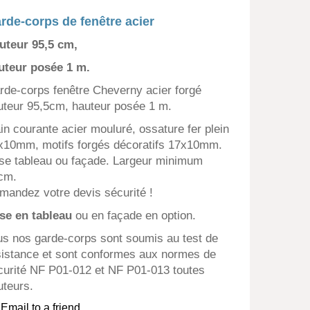
rde-corps de fenêtre acier
uteur 95,5 cm,
uteur posée 1 m.
rde-corps fenêtre Cheverny acier forgé
uteur 95,5cm, hauteur posée 1 m.
in courante acier mouluré, ossature fer plein
x10mm, motifs forgés décoratifs 17x10mm.
se tableau ou façade. Largeur minimum
cm.
mandez votre devis sécurité !
se en tableau
ou en façade en option.
us nos garde-corps sont soumis au test de
sistance et sont conformes aux normes de
curité NF P01-012 et NF P01-013 toutes
uteurs.
Email to a friend