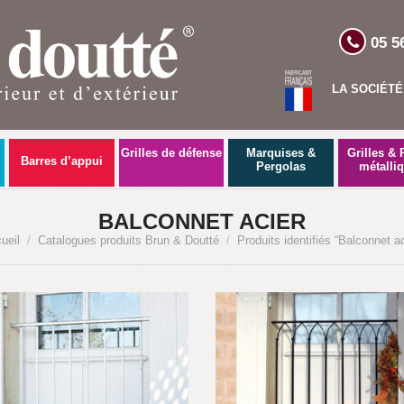
05 5
LA SOCIÉTÉ
Grilles de défense
Marquises &
Grilles & 
Barres d’appui
Pergolas
métalli
BALCONNET ACIER
ueil
/
Catalogues produits Brun & Doutté
/
Produits identifiés “Balconnet ac