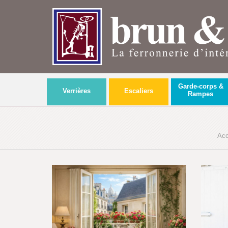
Garde-corps &
Verrières
Escaliers
Rampes
Acc