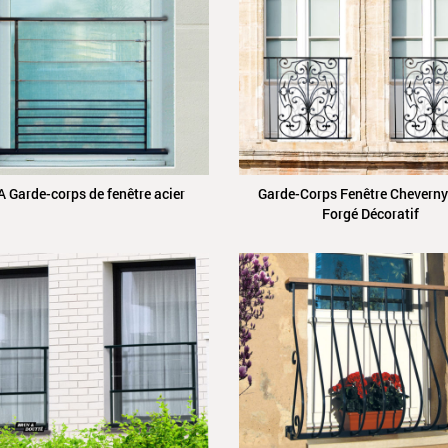
 Garde-corps de fenêtre acier
Garde-Corps Fenêtre Cheverny
Forgé Décoratif