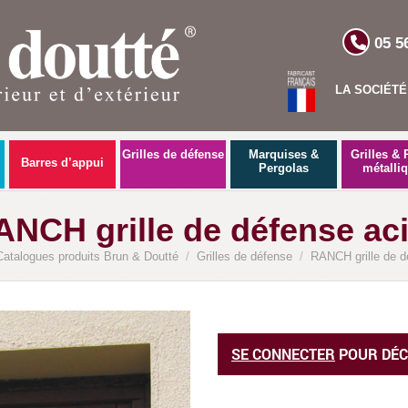
05 5
LA SOCIÉTÉ
Grilles de défense
Marquises &
Grilles & 
Barres d’appui
Pergolas
métalli
ANCH grille de défense aci
Catalogues produits Brun & Doutté
/
Grilles de défense
/
RANCH grille de d
SE CONNECTER
POUR DÉC