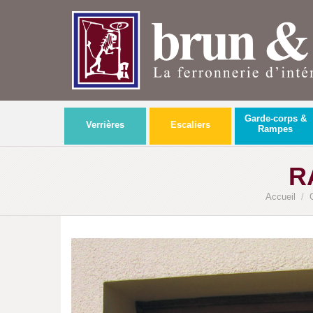
Garde-corps &
Verrières
Escaliers
Rampes
R
Accueil
/