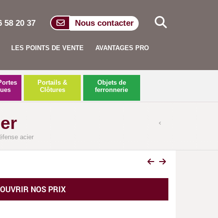
6 58 20 37
Nous contacter
LES POINTS DE VENTE
AVANTAGES PRO
Portes
Portails &
Objets de
ques
Clôtures
ferronnerie
er
éfense acier
OUVRIR NOS PRIX