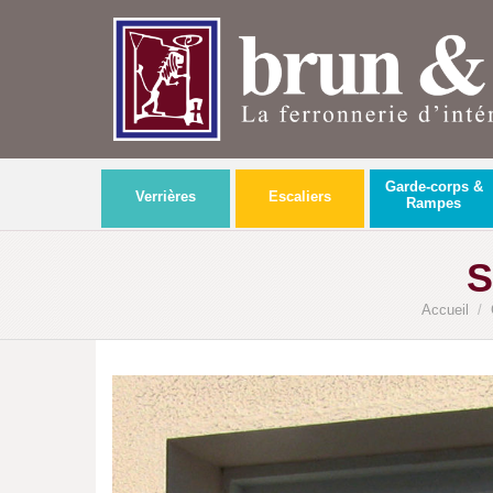
Garde-corps &
Verrières
Escaliers
Rampes
S
Accueil
/