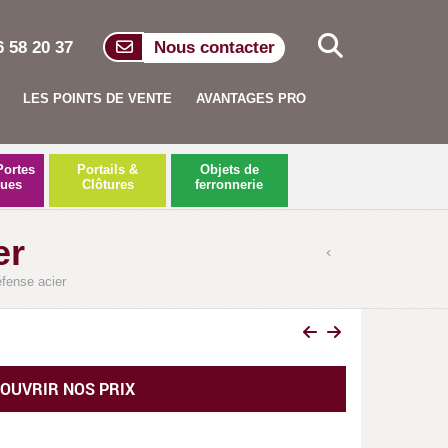
6 58 20 37
Nous contacter
LES POINTS DE VENTE
AVANTAGES PRO
Portes
Portails &
Objets de
ques
Clôtures
ferronnerie
er
éfense acier
 Sofia, blanc ral 9010
OUVRIR NOS PRIX