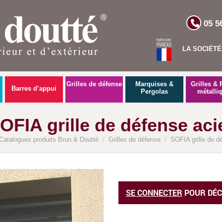
05 5
LA SOCIÉTÉ
Grilles de défense
Marquises &
Grilles & 
Barres d’appui
Pergolas
métalli
OFIA grille de défense aci
Catalogues produits Brun & Doutté
/
Grilles de défense
/
SOFIA grille de d
œil de bœuf
SE CONNECTER
POUR DÉC