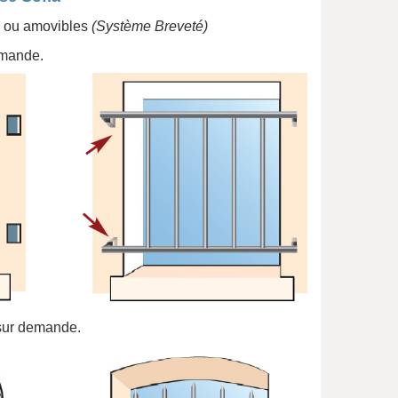
s ou amovibles
(Système Breveté)
mande.
ur demande.