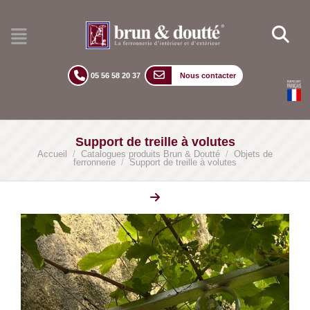
05 56 58 20 37
Nous contacter
Support de treille à volutes
Accueil
/
Catalogues produits Brun & Doutté
/
Objets de
ferronnerie
/
Support de treille à volutes
lightbox