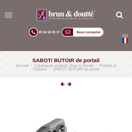
05 56 58 20 37
Nous contacter
SABOT/ BUTOIR de portail
Accueil
/
Catalogues produits Brun & Doutté
/
Portails &
Clôtures
/
SABOT/ BUTOIR de portail
lightbox