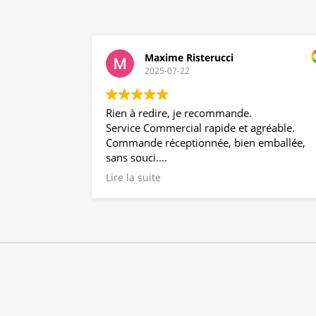
Maxime Risterucci
2025-07-22
Rien à redire, je recommande.
Service Commercial rapide et agréable.
Commande réceptionnée, bien emballée,
sans souci.
Produit propre et correspondant exacteme
Lire la suite
à la description.