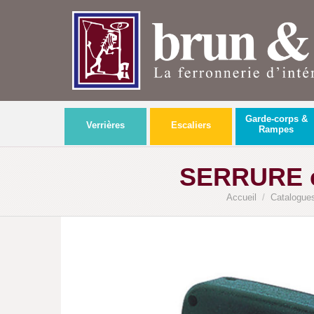
Garde-corps &
Verrières
Escaliers
Rampes
SERRURE et
Accueil
/
Catalogues