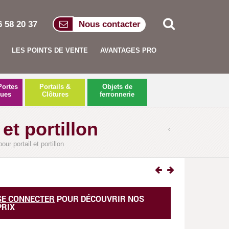
6 58 20 37
Nous contacter
LES POINTS DE VENTE
AVANTAGES PRO
Portes
Portails &
Objets de
ques
Clôtures
ferronnerie
t portillon
 portail et portillon
SE CONNECTER
POUR DÉCOUVRIR NOS
PRIX