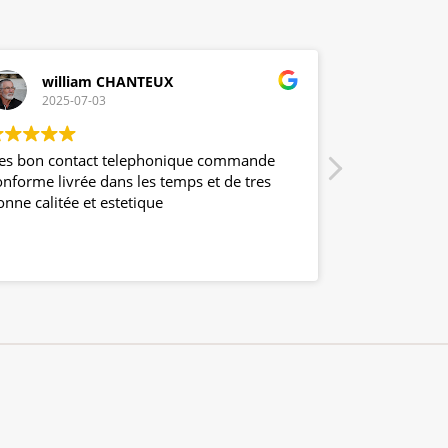
william CHANTEUX
Fabie
2025-07-03
2025-0
es bon contact telephonique commande
Nous avons de
onforme livrée dans les temps et de tres
extérieur) et 
onne calitée et estetique
nous depuis b
exceptionnell
matériaux util
Lire la suite
pas bougé, on 
Et en plus, to
Merci à l'équ