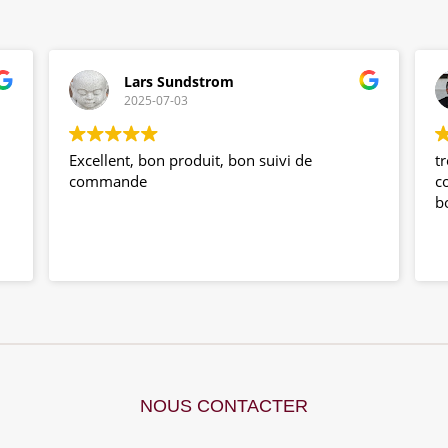
Lars Sundstrom
2025-07-03
Excellent, bon produit, bon suivi de
tr
commande
c
b
nt
NOUS CONTACTER