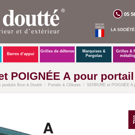
05 5
LA SOCIÉTÉ
Grilles de défense
Marquises &
Grilles & 
Barres d’appui
Pergolas
métalli
 POIGNÉE A pour portail e
 produits Brun & Doutté
/
Portails & Clôtures
/
SERRURE et POIGNÉE A pour