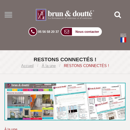
05 56 58 20 37
Nous contacter
RESTONS CONNECTÉS !
Accueil
/
À la une
/
RESTONS CONNECTÉS !
À la une