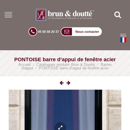
05 56 58 20 37
Nous contacter
PONTOISE barre d’appui de fenêtre acier
Accueil
/
Catalogues produits Brun & Doutté
/
Barres
d'appui
/
PONTOISE barre d’appui de fenêtre acier
lightbox