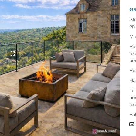
Ga
St
en 
Ma
Pa
fe
pe
Pos
Ha
To
no
to
Fa