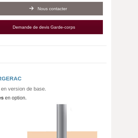
Nous contacter
Demande de devis Garde-corps
ERGERAC
 en version de base.
es
en option.