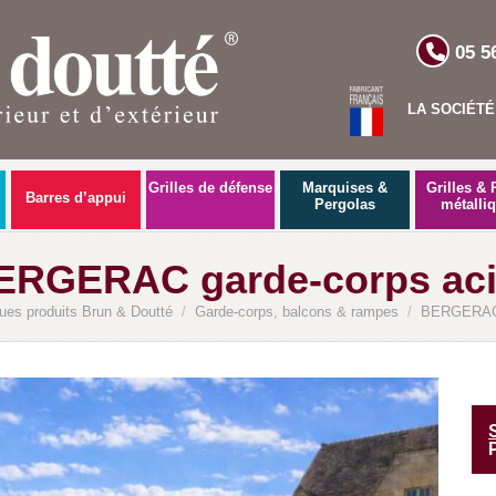
05 5
LA SOCIÉTÉ
Grilles de défense
Marquises &
Grilles & 
Barres d’appui
Pergolas
métalli
ERGERAC garde-corps aci
ues produits Brun & Doutté
/
Garde-corps, balcons & rampes
/
BERGERAC g