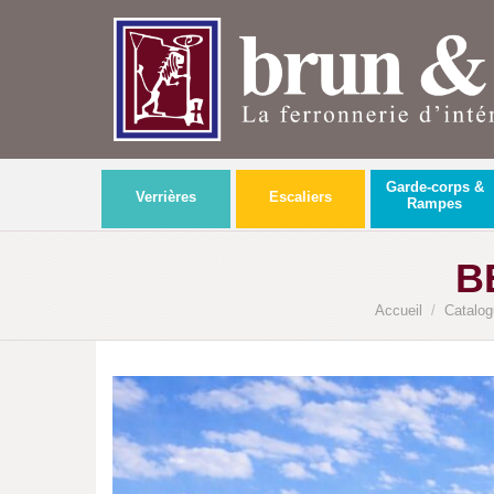
Garde-corps &
Verrières
Escaliers
Rampes
B
Accueil
/
Catalog