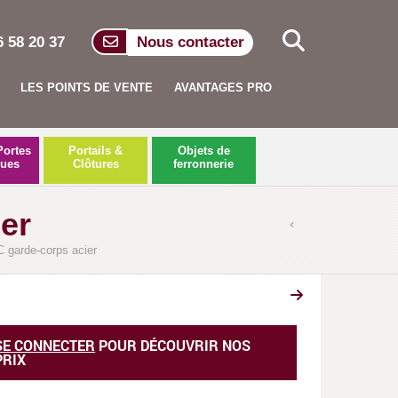
6 58 20 37
Nous contacter
LES POINTS DE VENTE
AVANTAGES PRO
Portes
Portails &
Objets de
ques
Clôtures
ferronnerie
er
arde-corps acier
SE CONNECTER
POUR DÉCOUVRIR NOS
PRIX