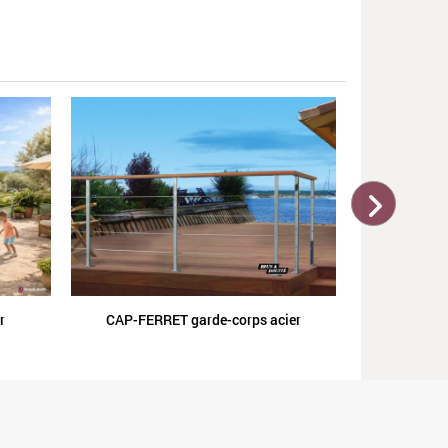
VÉGA
r
CAP-FERRET garde-corps acier