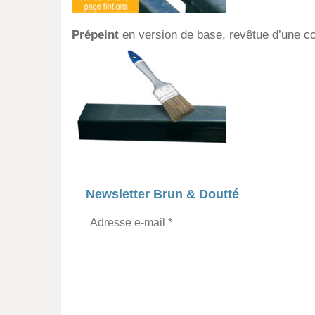
Prépeint
en version de base, revêtue d’une c
Newsletter Brun & Doutté