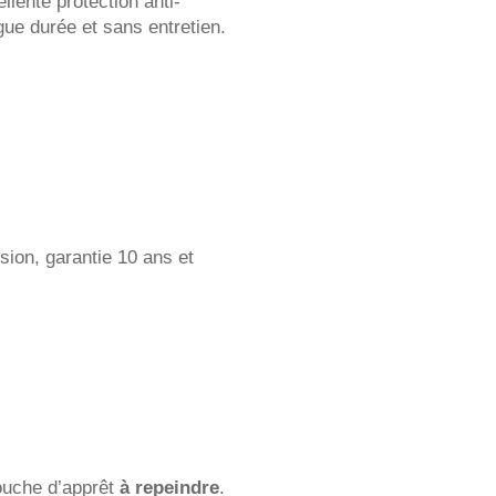
llente protection anti-
ngue durée et sans entretien.
sion, garantie 10 ans et
ouche d’apprêt
à repeindre
.