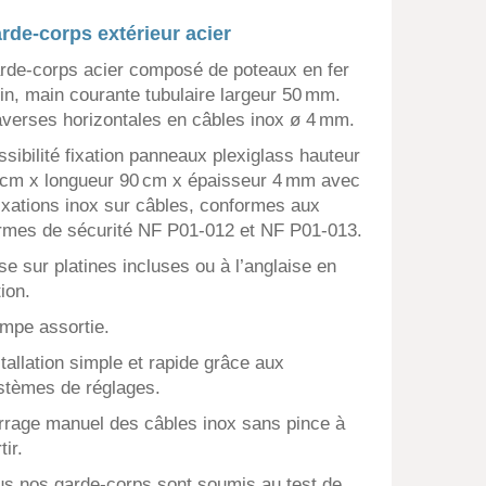
rde-corps extérieur acier
rde-corps acier composé de poteaux en fer
ein, main courante tubulaire largeur 50 mm.
averses horizontales en câbles inox ø 4 mm.
ssibilité fixation panneaux plexiglass hauteur
 cm x longueur 90 cm x épaisseur 4 mm avec
fixations inox sur câbles, conformes aux
rmes de sécurité NF P01-012 et NF P01-013.
se sur platines incluses ou à l’anglaise en
ion.
mpe assortie.
stallation simple et rapide grâce aux
stèmes de réglages.
rrage manuel des câbles inox sans pince à
tir.
us nos garde-corps sont soumis au test de