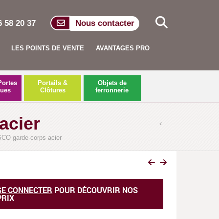
6 58 20 37
Nous contacter
LES POINTS DE VENTE
AVANTAGES PRO
Portes
Portails &
Objets de
ques
Clôtures
ferronnerie
acier
O garde-corps acier
GC ACIER GALVANISÉ SAN FRANCI
SE CONNECTER
POUR DÉCOUVRIR NOS
PRIX