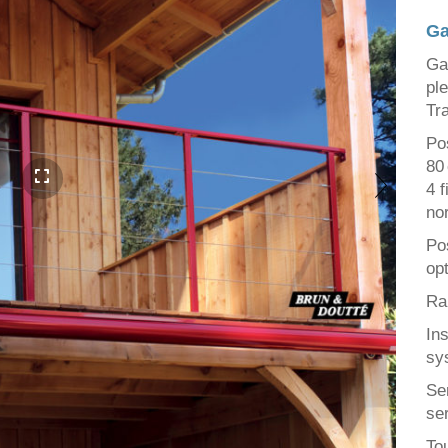
Ga
Ga
pl
Tr
Po
80
4 
no
Po
opt
Ra
In
sy
Se
ser
To