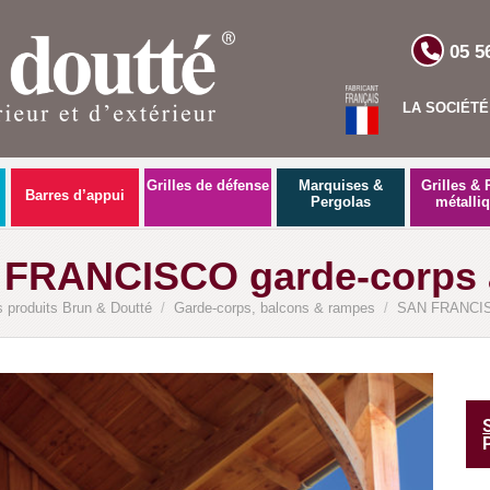
05 5
LA SOCIÉTÉ
Grilles de défense
Marquises &
Grilles & 
Barres d’appui
Pergolas
métalli
FRANCISCO garde-corps 
 produits Brun & Doutté
/
Garde-corps, balcons & rampes
/
SAN FRANCISC