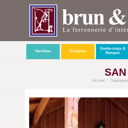
Garde-corps &
Verrières
Escaliers
Rampes
SAN 
Accueil
/
Catalogues