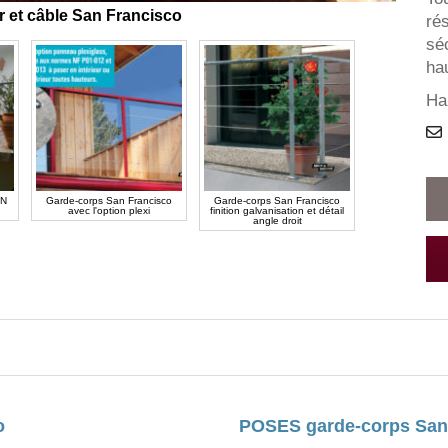
r et câble San Francisco
ré
sé
ha
Ha
AN
Garde-corps San Francisco
Garde-corps San Francisco
avec l'option plexi
finition galvanisation et détail
angle droit
o
POSES garde-corps San