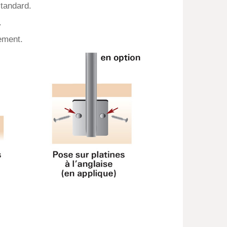
tandard.
.
ement.