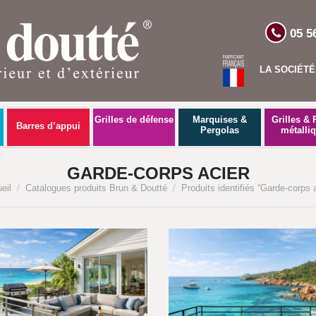
05 5
LA SOCIÉTÉ
Grilles de défense
Marquises &
Grilles & 
Barres d’appui
Pergolas
métalli
GARDE-CORPS ACIER
eil
/
Catalogues produits Brun & Doutté
/
Produits identifiés “Garde-corps a