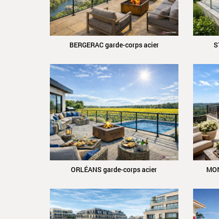
BERGERAC garde-corps acier
S
ORLÉANS garde-corps acier
MON