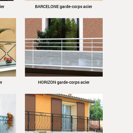
ier
BARCELONE garde-corps acier
er
HORIZON garde-corps acier