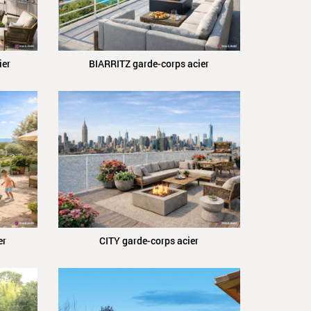
ier
BIARRITZ garde-corps acier
er
CITY garde-corps acier