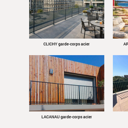
CLICHY garde-corps acier
AR
LACANAU garde-corps acier