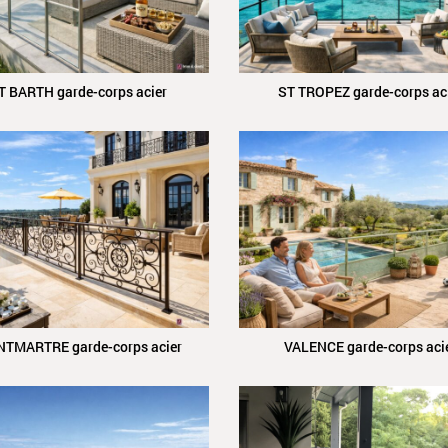
T BARTH garde-corps acier
ST TROPEZ garde-corps ac
TMARTRE garde-corps acier
VALENCE garde-corps aci