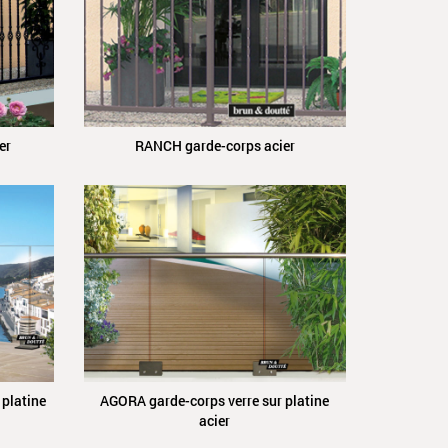
er
RANCH garde-corps acier
 platine
AGORA garde-corps verre sur platine
acier