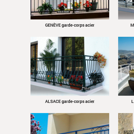
GENÈVE garde-corps acier
M
ALSACE garde-corps acier
L